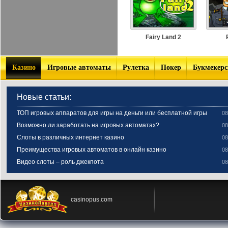
Fairy Land 2
Казино
Игровые автоматы
Рулетка
Покер
Букмекерс
Новые статьи:
ТОП игровых аппаратов для игры на деньги или бесплатной игры
08
без регистрации
Возможно ли заработать на игровых автоматах?
08
Слоты в различных интернет казино
08
Преимущества игровых автоматов в онлайн казино
08
Видео слоты – роль джекпота
08
casinopus.com