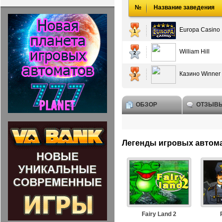
№
Название заведения
Europa Casino
1
William Hill
2
Казино Winner
3
ОБЗОР
ОТЗЫВЫ
Легенды игровых автом
Fairy Land 2