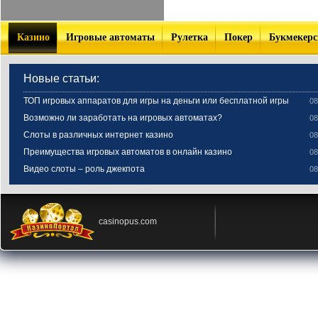
Казино
Игровые автоматы
Рулетка
Покер
Букмекерс
Новые статьи:
ТОП игровых аппаратов для игры на деньги или бесплатной игры
08
без регистрации
Возможно ли заработать на игровых автоматах?
08
Слоты в различных интернет казино
08
Преимущества игровых автоматов в онлайн казино
08
Видео слоты – роль джекпота
08
casinopus.com