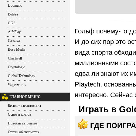
Duomatic
Belatra
GGS
Гольф почему-то д
AlfaPlay
И до сих пор это о
Cassava
Boss Media
вида спорта обход
Chartwell
миллионными состоя
Cryptologic
едва ли знают их и
Global Technology
Playtech, основанн
Wagerworks
интересно. Сейчас 
ГЛАВНОЕ МЕНЮ
Бесплатные автоматы
Играть в Gol
Основы слотов
Новости автоматов
ГДЕ ПОИГРА
Статьи об автоматах