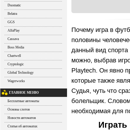
Duomatic
Belatra
GGS
Почему игра в футб
AlfaPlay
половины человечес
Cassava
Boss Media
данный вид спорта 
Chartwell
можно, выбрав игро
Cryptologic
Playtech. Он явно п
Global Technology
которые также явля
Wagerworks
Судья, чуть что ср
ГЛАВНОЕ МЕНЮ
болельщик. Словом,
Бесплатные автоматы
Основы слотов
необходимая для п
Новости автоматов
Играть 
Статьи об автоматах