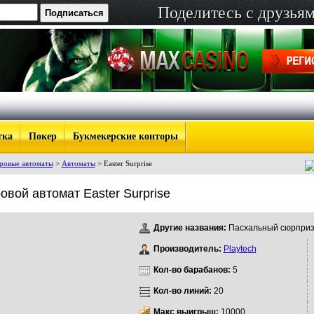
Поделитесь с друзья
тка
Покер
Букмекерские конторы
ровые автоматы
>
Автоматы
> Easter Surprise
овой автомат Easter Surprise
Другие названия:
Пасхальный сюрпри
Производитель:
Playtech
Кол-во барабанов:
5
Кол-во линий:
20
Макс выигрыш:
10000