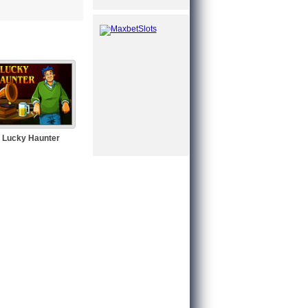
Lucky Haunter