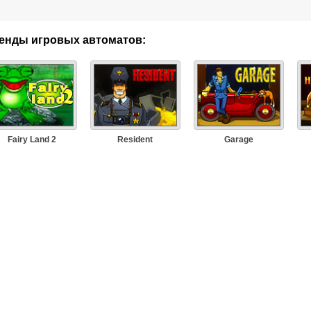
енды игровых автоматов:
Fairy Land 2
Resident
Garage