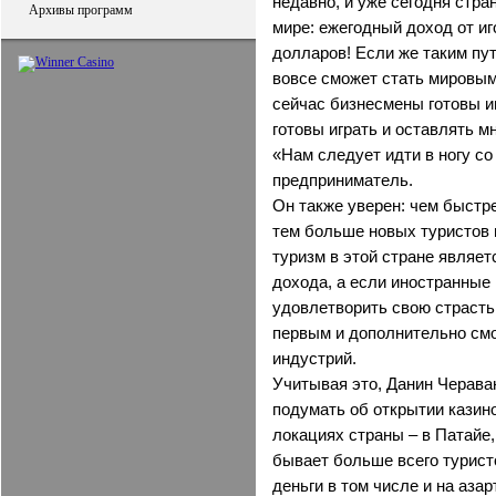
недавно, и уже сегодня стра
Архивы программ
мире: ежегодный доход от иг
долларов! Если же таким пут
вовсе сможет стать мировым
сейчас бизнесмены готовы и
готовы играть и оставлять м
«Нам следует идти в ногу с
предприниматель.
Он также уверен: чем быстр
тем больше новых туристов 
туризм в этой стране являе
дохода, а если иностранные 
удовлетворить свою страсть 
первым и дополнительно см
индустрий.
Учитывая это, Данин Черав
подумать об открытии казин
локациях страны – в Патайе,
бывает больше всего туристо
деньги в том числе и на аза