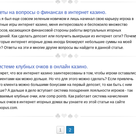
еты на вопросы о финансах в интернет казино.
а я был еще совсем зеленым новичком и лишь начинал свою карьеру игрока в
тные игры интернет казино, меня интересовало и беспокоило множество
осов, касающихся финансовой стороны работы виртуальных игорных
дений. Как сделать депозит или получить выигрыши из интернет сети? Почем
торые интернет игорные дома иногда блокируют небольшие суммы на моей
е? Ответы на эти и многие другие вопросы вы найдете в данной статье.
истеме клубных очков в онлайн казино.
екрет, что все интернет казино заинтересованы в том, чтобы игроки оставалис
лиентами как можно дольше. Но что для этого можно сделать? Если привлечь
го клиента можно большими бонусами на первый депозит, то как быть с ним
ше? А дальше в дело вступает система поощрения лояльности игроков - так
ваемые клубные очки, или comp points. Как работает система начисления
ных очков в интернет игорных домах вы узнаете из этой статьи на сайте
nopus.com.
1
2