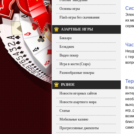
Рейтинг заведений
Сис
Основы игры
Элек
Flash-игры без скачивания
их м
серв
АЗАРТНЫЕ ИГРЫ
Баккара
Час
Блэкджек
Неуд
Видео покер
с те
вопр
Игра в кости (Craps)
Разнообразные покеры
Тер
РАЗНОЕ
В по
Новости игорных сайтов
инте
необ
Новости азартного мира
выхо
игр, 
Статьи
возм
Мобильные казино
блис
само
Прогрессивные джекпоты