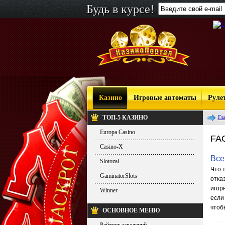
Будь в курсе!
Казино
Игровые автоматы
Руле
ТОП-5 КАЗИНО
Гл
Europa Casino
FAQ
Casino-X
Все
Slotozal
Что 
GaminatorSlots
отка
игор
Winner
если
чтоб
ОСНОВНОЕ МЕНЮ