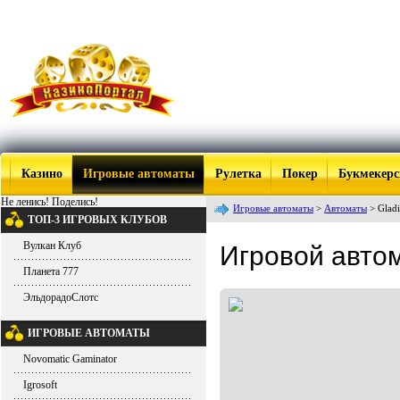
Казино
Игровые автоматы
Рулетка
Покер
Букмекерс
Не ленись! Поделись!
Игровые автоматы
>
Автоматы
> Gladi
ТОП-3 ИГРОВЫХ КЛУБОВ
Вулкан Клуб
Игровой автом
Планета 777
ЭльдорадоСлотс
ИГРОВЫЕ АВТОМАТЫ
Novomatic Gaminator
Igrosoft