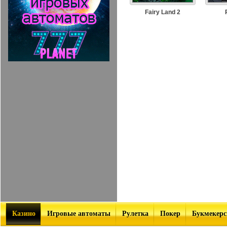
Fairy Land 2
Казино
Игровые автоматы
Рулетка
Покер
Букмекерс