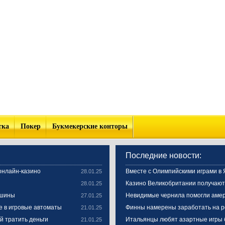
тка
Покер
Букмекерские конторы
Последние новости:
онлайн-казино
Вместе с Олимпийскими играми в 
28.01.25
Казино Великобритании получают
28.01.25
бедняков
ашины
Невидимые чернила помогли амер
27.01.25
е в игровые автоматы
Финны намерены заработать на р
21.01.25
й тратить деньги
Итальянцы любят азартные игры 
21.01.25