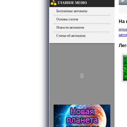
ГЛАВНОЕ МЕНЮ
Бесплатные автоматы
Основы слотов
На 
Новости автоматов
игро
авто
Статьи об автоматах
Лег