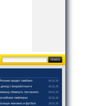
ПОИСК
Японию придет гэмблинг
04.01.25
 доход с безработных и
03.01.25
иканцу обмануть три казино
03.01.25
оссийских гэмблерах
02.01.25
больше чем кино и футбол
29.01.25