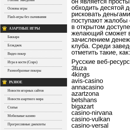
он является просты
Рейтинг заведений
обходить десятой д
Основы игры
рисковать деньгами
Flash-игры без скачивания
поступают жалобы 
в открытом доступе
АЗАРТНЫЕ ИГРЫ
желающий сможет в
Баккара
зачислением денеж
клуба. Среди завед
Блэкджек
отметить такие, как
Видео покер
Русские веб-ресурсы
Игра в кости (Craps)
3tuza
Разнообразные покеры
4kings
avis-casino
РАЗНОЕ
annacasino
Новости игорных сайтов
azartzona
betshans
Новости азартного мира
bigazart
Статьи
casino-nirvana
Мобильные казино
casino-vulkan
casino-versal
Прогрессивные джекпоты