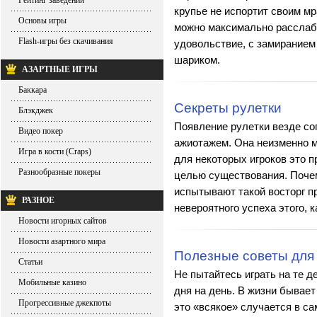
Рейтинг заведений
крупье не испортит своим м
Основы игры
можно максимально расслаби
Flash-игры без скачивания
удовольствие, с замиранием
шариком.
АЗАРТНЫЕ ИГРЫ
Баккара
Секреты рулетки
Блэкджек
Появление рулетки везде с
Видео покер
ажиотажем. Она неизменно м
Игра в кости (Craps)
для некоторых игроков это 
Разнообразные покеры
целью существования. Поче
испытывают такой восторг п
РАЗНОЕ
невероятного успеха этого, 
Новости игорных сайтов
Новости азартного мира
Полезные советы для 
Статьи
Не пытайтесь играть на те д
Мобильные казино
дня на день. В жизни бывает
Прогрессивные джекпоты
это «всякое» случается в с