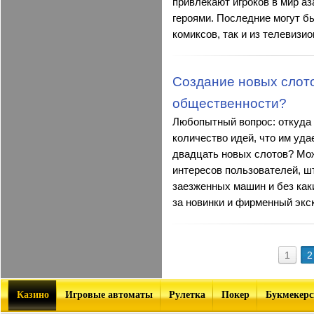
привлекают игроков в мир а
героями. Последние могут б
комиксов, так и из телевизи
Создание новых слото
общественности?
Любопытный вопрос: откуда 
количество идей, что им уд
двадцать новых слотов? Мож
интересов пользователей, ш
заезженных машин и без как
за новинки и фирменный экс
1
2
Казино
Игровые автоматы
Рулетка
Покер
Букмекерс