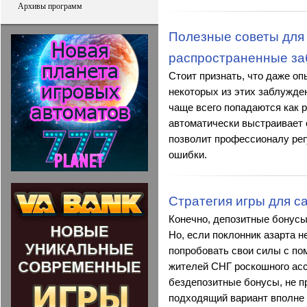
Архивы программ
Полезные советы для 
распространенные за
Стоит признать, что даже о
некоторых из этих заблужде
чаще всего попадаются как р
автоматически выстраивает 
позволит профессионалу ре
ошибки.
Стратегия игры для 
Конечно, депозитные бонус
Но, если поклонник азарта 
попробовать свои силы с по
жителей СНГ роскошного ас
бездепозитные бонусы, не пр
подходящий вариант вполне