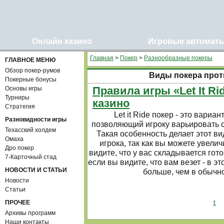
Онлайн казино
Игровые автомат
Главная
>
Покер
>
Разнообразные покеры
ГЛАВНОЕ МЕНЮ
Обзор покер-румов
Виды покера прот
Покерные бонусы
Основы игры
Правила игры «Let It Ri
Турниры
казино
Стратегия
Let it Ride покер - это вариа
Разновидности игры
позволяющий игроку варьировать с
Техасский холдем
Такая особенность делает этот в
Омаха
игрока, так как вы можете увелич
Дро покер
видите, что у вас складывается го
7-Карточный стад
если вы видите, что вам везет - в 
НОВОСТИ И СТАТЬИ
больше, чем в обычн
Новости
Статьи
ПРОЧЕЕ
1
Архивы программ
Наши контакты