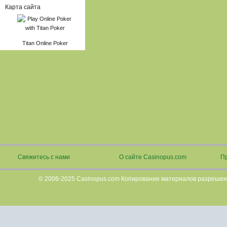
Карта сайта
Titan Online Poker
Свяжитесь с нами
О сайте Casinopus.com
П
© 2006-2025 Casinopus.com Копирование материалов разрешено 