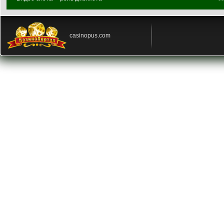
casinopus.com