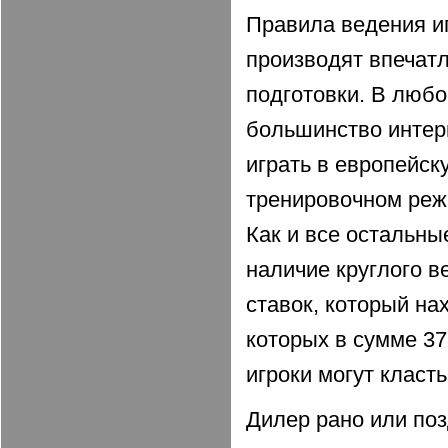
Правила ведения иг
производят впечат
подготовки. В любом
большинство интер
играть в европейск
тренировочном режи
Как и все остальны
наличие круглого в
ставок, который на
которых в сумме 37
игроки могут класт
Дилер рано или поз