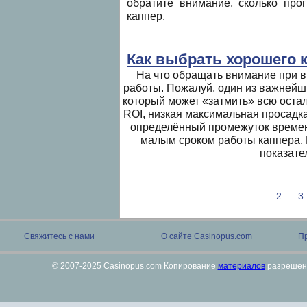
обратите внимание, сколько про
каппер.
Как выбрать хорошего к
На что обращать внимание при в
работы. Пожалуй, один из важнейш
который может «затмить» всю остал
ROI, низкая максимальная просадка
определённый промежуток времени
малым сроком работы каппера. 
показатели
1
2
3
Свяжитесь с нами
О сайте Casinopus.com
П
© 2007-2025 Casinopus.com Копирование
материалов
разрешено