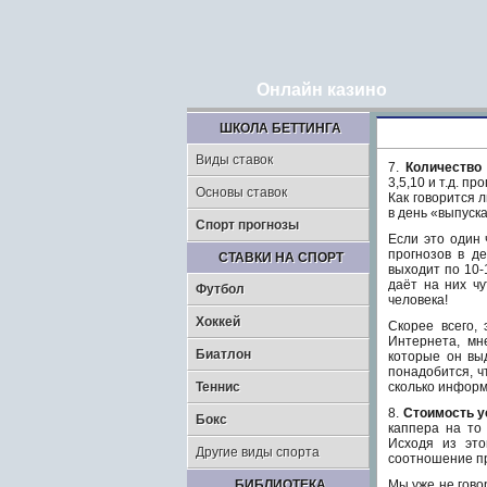
Онлайн казино
ШКОЛА БЕТТИНГА
Виды ставок
7.
Количество
3,5,10 и т.д. п
Основы ставок
Как говорится 
в день «выпуска
Спорт прогнозы
Если это один 
прогнозов в д
СТАВКИ НА СПОРТ
выходит по 10-
даёт на них чу
Футбол
человека!
Хоккей
Скорее всего,
Интернета, мн
Биатлон
которые он выд
понадобится, ч
Теннис
сколько информ
8.
Стоимость у
Бокс
каппера на то
Исходя из это
Другие виды спорта
соотношение пр
БИБЛИОТЕКА
Мы уже не говор