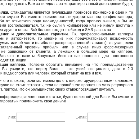
г, а продавать Вам за полдоллара «гарантированный договорняк» будет,
.
ылки.
Стандартом является публикация прогнозов примерно в одно и то
том случае Вы имеете возможность подстроиться под график каппера,
бя от всяческого рода неожиданностей, когда прогноз вышел, а Вы не
емя воспользоваться, т.к. не были у компьютера или не имели доступа к
из другого места. Всё больше входит в обиход и SMS-рассылка.
енег и дополнительные гарантии.
Т.к. профессиональные капперы
ем и авторитетом, то многие из них предусматривают возможность
суммы или её части (наиболее распространенный вариант) в случае, если
заявленный уровень прибыли или в случае иных форс-мажорных
, не зависящих от клиента, а лежащих в большей мере на каппере.
бавляют в пакеты бонусные бесплатные прогнозы для постоянных
одят т.п. акции.
ация каппера.
Полезно обратить внимание, на что преимущественно
. Вы увидите, кто перед Вами — это узкий специалист, дока в 2-3
 видах спорта или человек, который ставит на всё и вся.
ничего плохого, если мы имеем дело с широко эрудированным человеком.
лучае не стоит сетовать, если не прошёл его прогноз на матч регулярного
, притом, что он большинство своих ставок посвящает футболу.
информация, изложенная в статье, будет полезной для Вас, и Вы сможете
тировать и приумножить свои деньги!
Имя:
E-mail: