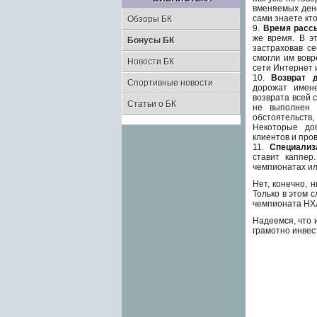
вменяемых дене
сами знаете кто
Обзоры БК
9.
Время расс
же время. В э
Бонусы БК
застраховав се
смогли им вовр
Новости БК
сети Интернет 
10.
Возврат д
Спортивные новости
дорожат имен
возврата всей 
Статьи о БК
не выполнен 
обстоятельств
Некоторые до
клиентов и пров
11.
Специализ
ставит каппер
чемпионатах или
Нет, конечно, 
Только в этом с
чемпионата НХЛ
Надеемся, что 
грамотно инвес