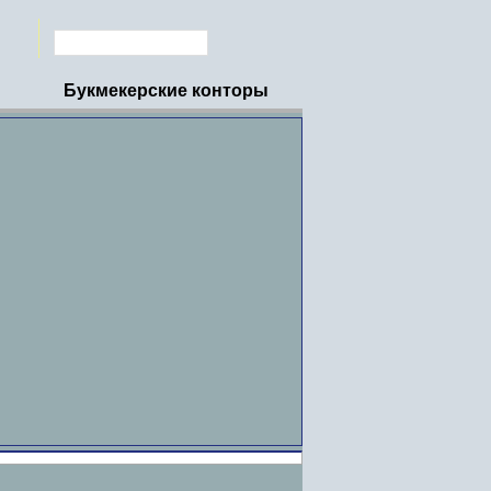
Букмекерские конторы