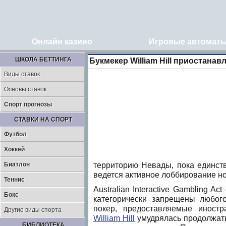
Онлайн казино
Игровые автомат
ШКОЛА БЕТТИНГА
Букмекер William Hill приостана
Виды ставок
Основы ставок
Спорт прогнозы
СТАВКИ НА СПОРТ
Футбол
Хоккей
территорию Невады, пока единств
Биатлон
ведется активное лоббирование но
Теннис
Australian Interactive Gambling Ac
Бокс
категорически запрещены любо
покер, предоставляемые иност
Другие виды спорта
William Hill
умудрялась продолжать
БИБЛИОТЕКА