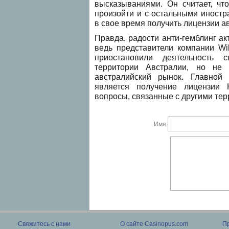
высказываниями. Он считает, чт
произойти и с остальными иност
в свое время получить лицензии а
Правда, радости анти-гемблинг ак
ведь представители компании Wil
приостановили деятельность 
территории Австралии, но не 
австралийский рынок. Главной
является получение лицензии 
вопросы, связанные с другими тер
Имя:
Свяжитесь с нами
О сайте Casinopus.com
П