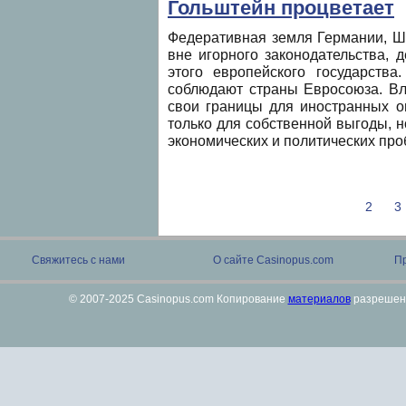
Гольштейн процветает
Федеративная земля Германии, Ш
вне игорного законодательства, 
этого европейского государства
соблюдают страны Евросоюза. Вл
свои границы для иностранных о
только для собственной выгоды, н
экономических и политических про
1
2
3
Свяжитесь с нами
О сайте Casinopus.com
П
© 2007-2025 Casinopus.com Копирование
материалов
разрешено