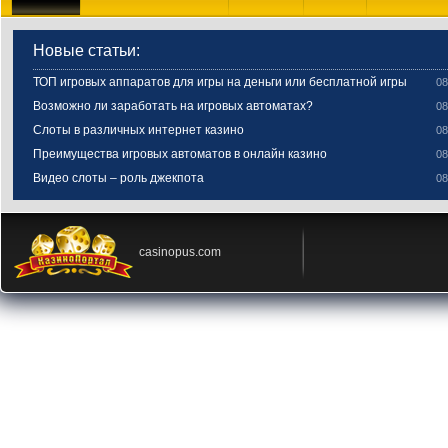
Новые статьи:
ТОП игровых аппаратов для игры на деньги или бесплатной игры
08
без регистрации
Возможно ли заработать на игровых автоматах?
08
Слоты в различных интернет казино
08
Преимущества игровых автоматов в онлайн казино
08
Видео слоты – роль джекпота
08
casinopus.com