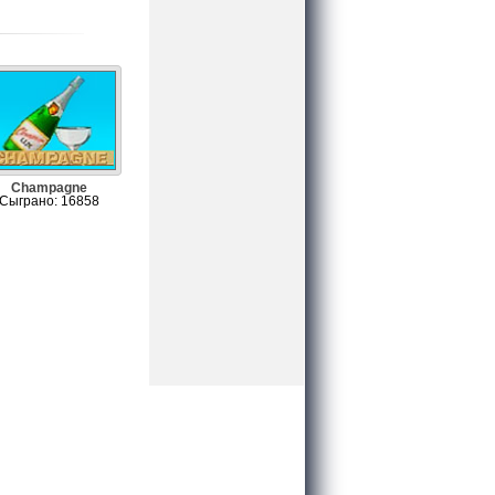
Champagne
Сыграно: 16858