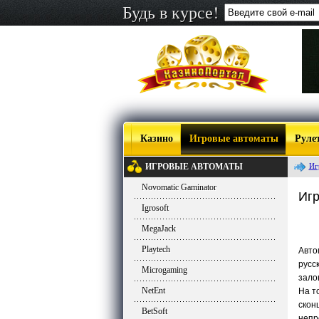
Будь в курсе!
Казино
Игровые автоматы
Руле
ИГРОВЫЕ АВТОМАТЫ
Иг
Novomatic Gaminator
Игр
Igrosoft
MegaJack
Playtech
Авто
русс
Microgaming
зало
NetEnt
На т
скон
BetSoft
непр