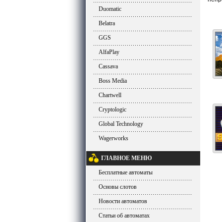
Duomatic
Belatra
GGS
AlfaPlay
Cassava
Boss Media
Chartwell
Cryptologic
Global Technology
Wagerworks
ГЛАВНОЕ МЕНЮ
Бесплатные автоматы
Основы слотов
Новости автоматов
Статьи об автоматах