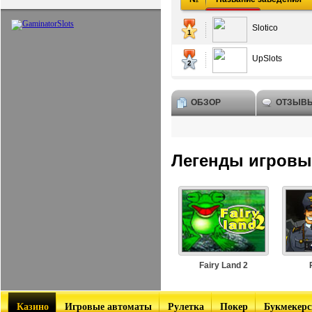
Slotico
1
UpSlots
2
ОБЗОР
ОТЗЫВЫ
Легенды игровы
Fairy Land 2
Казино
Игровые автоматы
Рулетка
Покер
Букмекерс