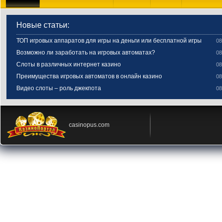
Новые статьи:
ТОП игровых аппаратов для игры на деньги или бесплатной игры
08
без регистрации
Возможно ли заработать на игровых автоматах?
08
Слоты в различных интернет казино
08
Преимущества игровых автоматов в онлайн казино
08
Видео слоты – роль джекпота
08
casinopus.com