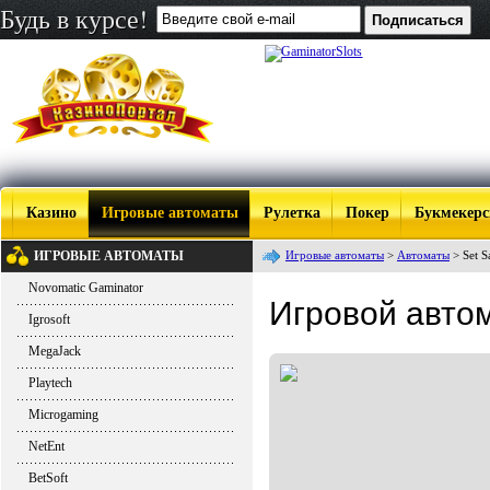
Будь в курсе!
Казино
Игровые автоматы
Рулетка
Покер
Букмекерс
ИГРОВЫЕ АВТОМАТЫ
Игровые автоматы
>
Автоматы
> Set Sa
Novomatic Gaminator
Игровой автом
Igrosoft
MegaJack
Playtech
Microgaming
NetEnt
BetSoft