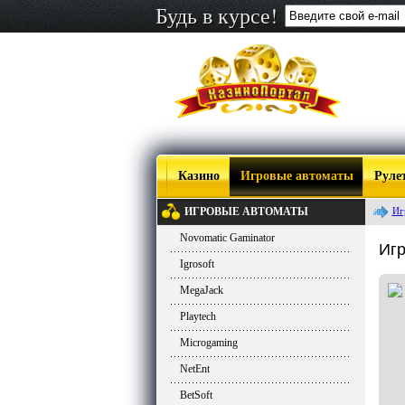
Будь в курсе!
Казино
Игровые автоматы
Руле
ИГРОВЫЕ АВТОМАТЫ
Иг
Novomatic Gaminator
Игр
Igrosoft
MegaJack
Playtech
Microgaming
NetEnt
BetSoft