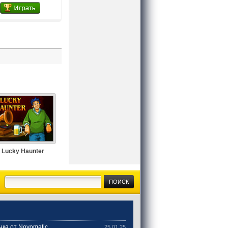
Lucky Haunter
ПОИСК
нка от Novomatic
25.01.25