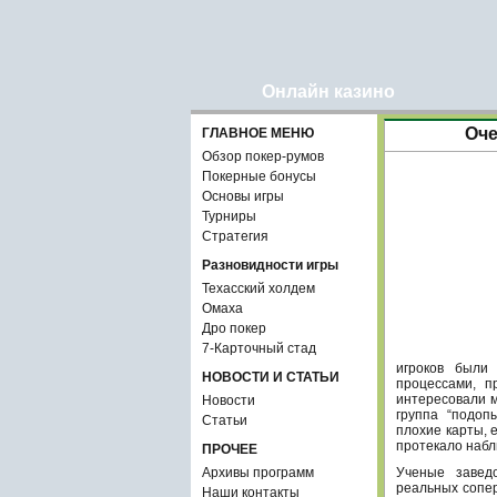
Онлайн казино
Оче
ГЛАВНОЕ МЕНЮ
Обзор покер-румов
Покерные бонусы
Основы игры
Турниры
Стратегия
Разновидности игры
Техасский холдем
Омаха
Дро покер
7-Карточный стад
игроков были
НОВОСТИ И СТАТЬИ
процессами, п
интересовали м
Новости
группа “подоп
Статьи
плохие карты, 
протекало набл
ПРОЧЕЕ
Архивы программ
Ученые завед
реальных сопер
Наши контакты