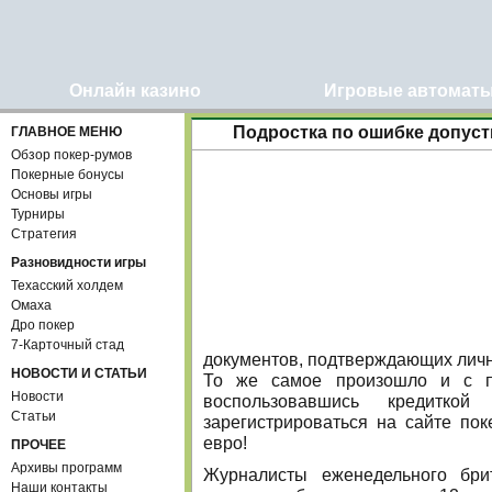
Онлайн казино
Игровые автомат
Подростка по ошибке допуст
ГЛАВНОЕ МЕНЮ
Обзор покер-румов
Покерные бонусы
Основы игры
Турниры
Стратегия
Разновидности игры
Техасский холдем
Омаха
Дро покер
7-Карточный стад
документов, подтверждающих личн
НОВОСТИ И СТАТЬИ
То же самое произошло и с по
Новости
воспользовавшись кредитко
Статьи
зарегистрироваться на сайте по
евро!
ПРОЧЕЕ
Архивы программ
Журналисты еженедельного бри
Наши контакты