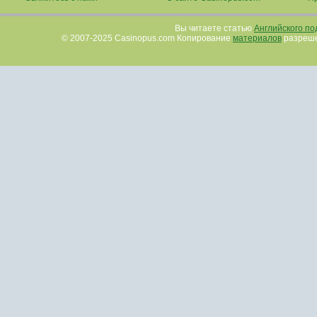
Вы читаете статью
Английского по
© 2007-2025 Casinopus.com Копирование
материалов
разрешен