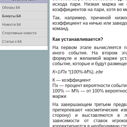
исхода пари. Низкая маржа не 
Обзоры БК
коэффициентов на пари, хотя во мн
Бонусы БК
Так, например, причиной низ
коэффициент на ничью или заведо
Новости БК
команд.
Спортивные новости
Как устанавливается?
Статьи о БК
На первом этапе вычисляется п
иного события. На втором эт
формуле и желаемой марже уст
событие, которые и будут размеще
К=1/Пх *(100%-М%), где
К — коэффициент
Пх — процент вероятности событи
100% — М% — от 100% вероятнос
маржи
На завершающем третьем предв
претерпевают «косметические из
сторону) и выставляются в 
зависимости от ставок игро
корректируются в необходимую ст