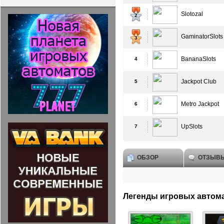
Slotozal
2
GaminatorSlots
3
BananaSlots
4
Jackpot Club
5
Metro Jackpot
6
UpSlots
7
ОБЗОР
ОТЗЫВЫ
Легенды игровых автом