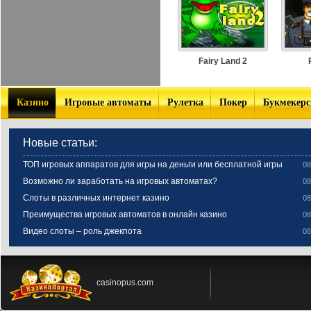
Fairy Land 2
Казино
Игровые автоматы
Рулетка
Покер
Букмекерс
Новые статьи:
ТОП игровых аппаратов для игры на деньги или бесплатной игры
08
без регистрации
Возможно ли заработать на игровых автоматах?
08
Слоты в различных интернет казино
08
Преимущества игровых автоматов в онлайн казино
08
Видео слоты – роль джекпота
08
casinopus.com