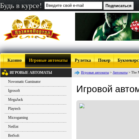
Будь в курсе!
Казино
Игровые автоматы
Рулетка
Покер
Букмекерс
ИГРОВЫЕ АВТОМАТЫ
Игровые автоматы
>
Автоматы
> The 
Novomatic Gaminator
Игровой авто
Igrosoft
MegaJack
Playtech
Microgaming
NetEnt
BetSoft