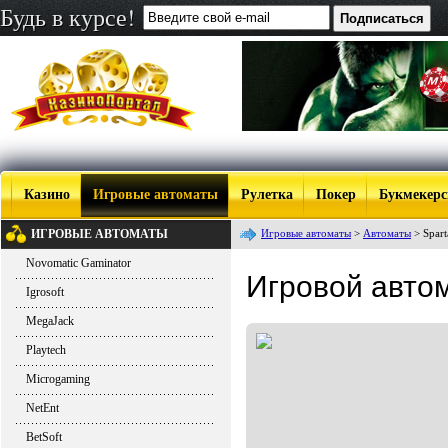
Будь в курсе!
Казино
Игровые автоматы
Рулетка
Покер
Букмекерс
ИГРОВЫЕ АВТОМАТЫ
Игровые автоматы
>
Автоматы
> Spart
Novomatic Gaminator
Игровой автом
Igrosoft
MegaJack
Playtech
Microgaming
NetEnt
BetSoft