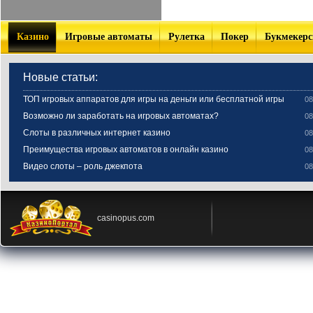
Казино
Игровые автоматы
Рулетка
Покер
Букмекерс
Новые статьи:
ТОП игровых аппаратов для игры на деньги или бесплатной игры
08
без регистрации
Возможно ли заработать на игровых автоматах?
08
Слоты в различных интернет казино
08
Преимущества игровых автоматов в онлайн казино
08
Видео слоты – роль джекпота
08
casinopus.com