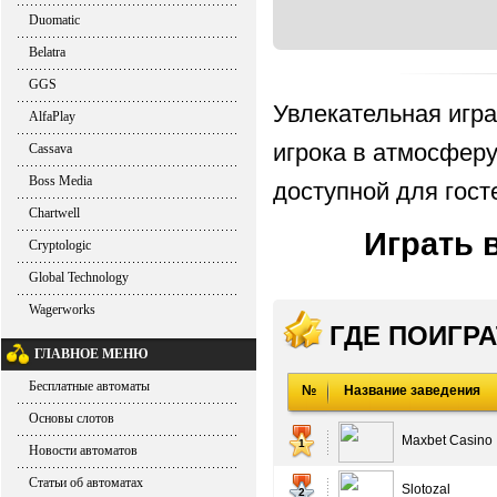
Duomatic
Belatra
GGS
Увлекательная игра
AlfaPlay
игрока в атмосферу
Cassava
Boss Media
доступной для госте
Chartwell
Играть 
Cryptologic
Global Technology
Wagerworks
ГДЕ ПОИГРА
ГЛАВНОЕ МЕНЮ
Бесплатные автоматы
№
Название заведения
Основы слотов
Maxbet Casino
1
Новости автоматов
Статьи об автоматах
Slotozal
2