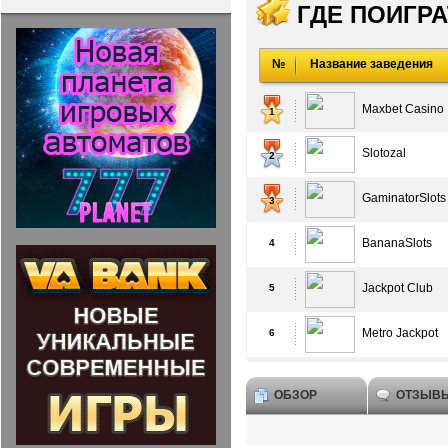
ГДЕ ПОИГРА
№
Название заведения
Maxbet Casino
1
Slotozal
2
GaminatorSlots
3
BananaSlots
4
Jackpot Club
5
Metro Jackpot
6
ОБЗОР
ОТЗЫВЫ