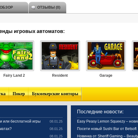
ОБЗОР
ОТЗЫВЫ (0)
енды игровых автоматов:
Fairy Land 2
Resident
Garage
тка
Покер
Букмекерские конторы
Последние новости:
ги или бесплатной игры
Easy Peasy Lemon Squeezy – нови
08.01.25
матах?
Посети новый Sushi Bar от Betsoft
08.01.25
Новинка от Sheriff Gaming – Beaut
08.01.25