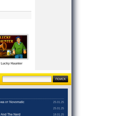
Lucky Haunter
ПОИСК
нка от Novomatic
25.01.25
25.01.25
y And The Nerd
18.01.25