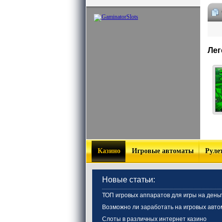
Лег
Казино
Игровые автоматы
Руле
Новые статьи:
ТОП игровых аппаратов для игры на день
без регистрации
Возможно ли заработать на игровых авто
Слоты в различных интернет казино