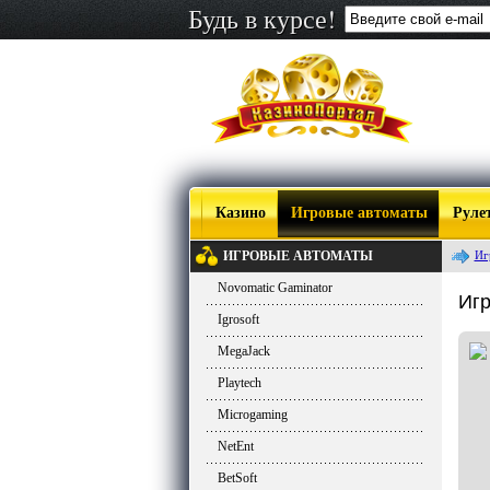
Будь в курсе!
Казино
Игровые автоматы
Руле
ИГРОВЫЕ АВТОМАТЫ
Иг
Novomatic Gaminator
Игр
Igrosoft
MegaJack
Playtech
Microgaming
NetEnt
BetSoft