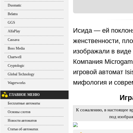
Duomatic
Belatra
GGS
Исида — ей поклоня
AlfaPlay
женственности, пло
Cassava
Boss Media
изображали в виде
Chartwell
Компания Microgami
Cryptologic
игровой автомат Is
Global Technology
мифология и совре
Wagerworks
ГЛАВНОЕ МЕНЮ
Игр
Бесплатные автоматы
К сожалению, в настоящее в
Основы слотов
под изображ
Новости автоматов
Статьи об автоматах