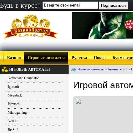
Будь в курсе!
Казино
Игровые автоматы
Рулетка
Покер
Букмекерс
ИГРОВЫЕ АВТОМАТЫ
Игровые автоматы
>
Автоматы
> Luck
Novomatic Gaminator
Игровой автом
Igrosoft
MegaJack
Playtech
Microgaming
NetEnt
BetSoft