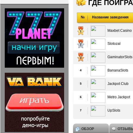
ГДЕ ПОИГРА
№
Название заведения
Maxbet Casino
1
Slotozal
2
GaminatorSlots
3
BananaSlots
4
Jackpot Club
5
Metro Jackpot
6
UpSlots
7
ОБЗОР
ОТЗЫВЫ