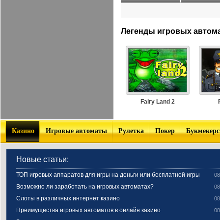
Легенды игровых автом
Fairy Land 2
Казино
Игровые автоматы
Рулетка
Покер
Букмекерс
Новые статьи:
ТОП игровых аппаратов для игры на деньги или бесплатной игры
08
без регистрации
Возможно ли заработать на игровых автоматах?
08
Слоты в различных интернет казино
08
Преимущества игровых автоматов в онлайн казино
08