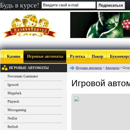
Будь в курсе!
Казино
Игровые автоматы
Рулетка
Покер
Букмекерс
ИГРОВЫЕ АВТОМАТЫ
Игровые автоматы
>
Автоматы
> Gryp
Novomatic Gaminator
Игровой автом
Igrosoft
MegaJack
Playtech
Microgaming
NetEnt
BetSoft