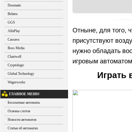
Duomatic
Belatra
GGS
Отныне, для того, 
AlfaPlay
присутствуют возд
Cassava
Boss Media
нужно обладать во
Chartwell
игровым автоматом 
Cryptologic
Играть 
Global Technology
Wagerworks
ГЛАВНОЕ МЕНЮ
Бесплатные автоматы
Основы слотов
Новости автоматов
Статьи об автоматах