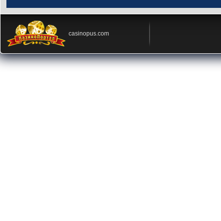
casinopus.com