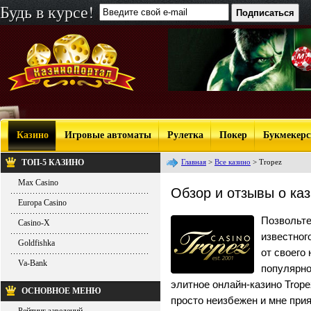
Будь в курсе!
Казино
Игровые автоматы
Рулетка
Покер
Букмекерс
ТОП-5 КАЗИНО
Главная
>
Все казино
> Tropez
Max Casino
Обзор и отзывы о каз
Europa Casino
Позвольте
Casino-X
известног
Goldfishka
от своего
Va-Bank
популярно
элитное онлайн-казино Trope
ОСНОВНОЕ МЕНЮ
просто неизбежен и мне прия