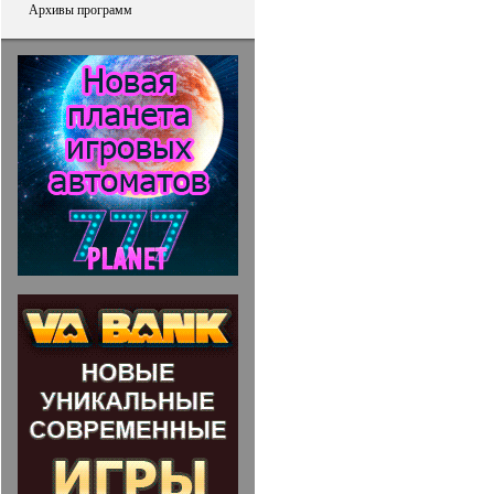
Архивы программ